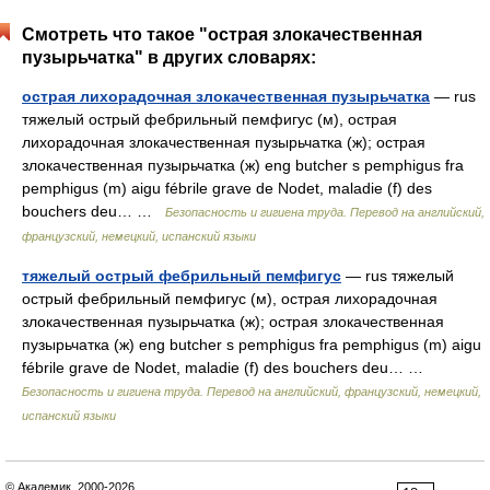
Смотреть что такое "острая злокачественная
пузырьчатка" в других словарях:
острая лихорадочная злокачественная пузырьчатка
— rus
тяжелый острый фебрильный пемфигус (м), острая
лихорадочная злокачественная пузырьчатка (ж); острая
злокачественная пузырьчатка (ж) eng butcher s pemphigus fra
pemphigus (m) aigu fébrile grave de Nodet, maladie (f) des
bouchers deu… …
Безопасность и гигиена труда. Перевод на английский,
французский, немецкий, испанский языки
тяжелый острый фебрильный пемфигус
— rus тяжелый
острый фебрильный пемфигус (м), острая лихорадочная
злокачественная пузырьчатка (ж); острая злокачественная
пузырьчатка (ж) eng butcher s pemphigus fra pemphigus (m) aigu
fébrile grave de Nodet, maladie (f) des bouchers deu… …
Безопасность и гигиена труда. Перевод на английский, французский, немецкий,
испанский языки
© Академик, 2000-2026