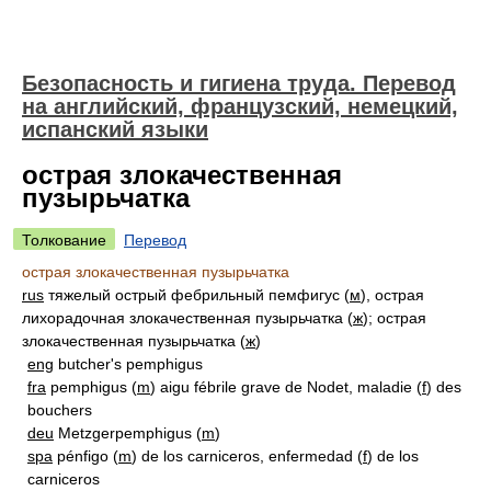
Безопасность и гигиена труда. Перевод
на английский, французский, немецкий,
испанский языки
острая злокачественная
пузырьчатка
Толкование
Перевод
острая злокачественная пузырьчатка
rus
тяжелый острый фебрильный пемфигус (
м
), острая
лихорадочная злокачественная пузырьчатка (
ж
); острая
злокачественная пузырьчатка (
ж
)
eng
butcher's pemphigus
fra
pemphigus (
m
) aigu fébrile grave de Nodet, maladie (
f
) des
bouchers
deu
Metzgerpemphigus (
m
)
spa
pénfigo (
m
) de los carniceros, enfermedad (
f
) de los
carniceros